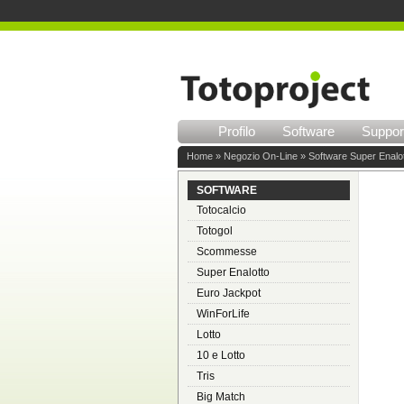
Profilo
Software
Suppor
Home
»
Negozio On-Line
»
Software Super Enalo
SOFTWARE
Totocalcio
Totogol
Scommesse
Super Enalotto
Euro Jackpot
WinForLife
Lotto
10 e Lotto
Tris
Big Match