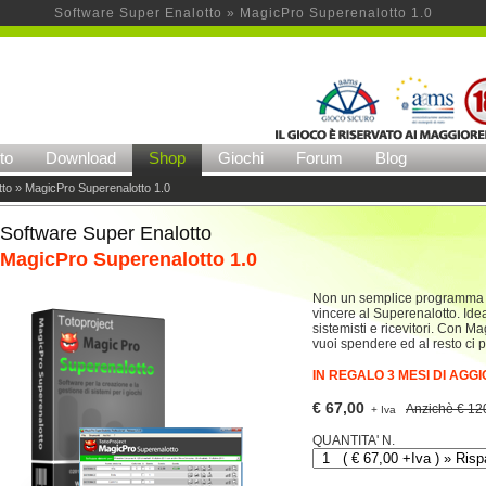
Software Super Enalotto » MagicPro Superenalotto 1.0
to
Download
Shop
Giochi
Forum
Blog
tto
» MagicPro Superenalotto 1.0
Software Super Enalotto
MagicPro Superenalotto 1.0
Non un semplice programma m
vincere al Superenalotto. Idea
sistemisti e ricevitori. Con M
vuoi spendere ed al resto ci
IN REGALO 3 MESI DI AGG
€ 67,00
Anzichè € 120
+ Iva
QUANTITA' N.