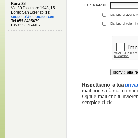
Kuna Srl
La tua e-Mail:
Via 30 Dicembre 1943, 15
Borgo San Lorenzo (FI)
Dichiaro di aver let
supporto@totoproject.com
Tel 055.8495679
Dichiaro di volermi 
Fax 055.8454482
Rispettiamo la tua
priva
mail non sarà mai comun
Ogni e-mail che ti inviere
sempice click.