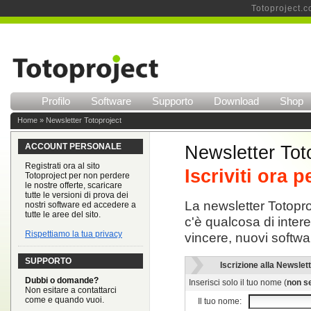
Totoproject.c
Profilo
Software
Supporto
Download
Shop
Home
» Newsletter Totoproject
ACCOUNT PERSONALE
Newsletter Tot
Registrati ora al sito
Iscriviti ora 
Totoproject per non perdere
le nostre offerte, scaricare
tutte le versioni di prova dei
La newsletter Totopro
nostri software ed accedere a
tutte le aree del sito.
c'è qualcosa di inter
Rispettiamo la tua privacy
vincere, nuovi softwar
SUPPORTO
Iscrizione alla Newslet
Dubbi o domande?
Inserisci solo il tuo nome (
non s
Non esitare a contattarci
come e quando vuoi.
Il tuo nome: