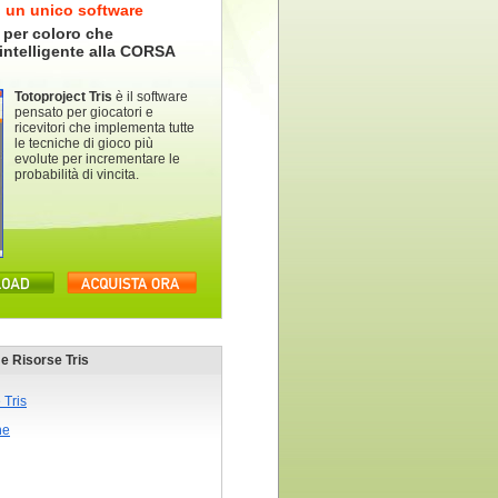
in un unico software
 per coloro che
intelligente alla CORSA
Totoproject Tris
è il software
pensato per giocatori e
ricevitori che implementa tutte
le tecniche di gioco più
evolute per incrementare le
probabilità di vincita.
 e Risorse Tris
 Tris
he