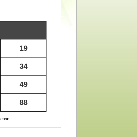
19
34
49
88
messe