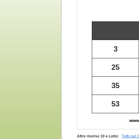
3
25
35
53
www.
Altre risorse 10 e Lotto:
Tutto sul 