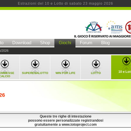
Estrazioni del 10 e Lotto di sabato 23 maggio 2026
to
Download
Shop
Giochi
Forum
Blog
5/2026
10 e Lot
OMMESSE
SUPERENALOTTO
WIN FOR LIFE
LOTTO
CALCIO
26
Queste tre righe di intestazione
possono essere personalizzate registrandosi
gratuitamente a
www.totoproject.com