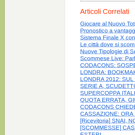
Articoli Correlati
Giocare al Nuovo To
Pronostico a vantag
Sistema Finale X co
Le città dove si scom
Nuove Tipologie di 
Scommese Live: Parl
CODACONS: SOSP
LONDRA: BOOKMA
LONDRA 2012: SUL 
SERIE A, SCUDETTO
SUPERCOPPA ITALI
QUOTA ERRATA, GI
CODACONS CHIEDE
CASSAZIONE: ORA 
[Ricevitoria] SNAI
[SCOMMESSE] CASS
ESTERI