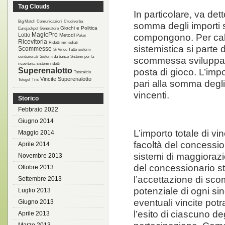
Tag Clouds
In particolare, va det
Big Match
Comunicazioni
Cruciverba
somma degli importi
Giochi e Politica
Eurojackpot
Generatore
MagicPro
Lotto
compongono. Per calc
Metodi
Poker
Ricevitoria
Ridotti immediati
sistemistica si parte d
Scommesse
Si Vince Tutto
sistemi
condizionati
Sistemi da banco
Sistemi per la
scommessa sviluppata 
ricevitoria
sistemi ridotti
Superenalotto
posta di gioco. L’imp
Totocalcio
Vincite Superenalotto
Totogol
Tris
pari alla somma degli 
vincenti.
Storico
Febbraio 2022
Giugno 2014
L’importo totale di v
Maggio 2014
facoltà del concessi
Aprile 2014
sistemi di maggiorazio
Novembre 2013
del concessionario s
Ottobre 2013
l’accettazione di sco
Settembre 2013
potenziale di ogni s
Luglio 2013
eventuali vincite po
Giugno 2013
l’esito di ciascuno de
Aprile 2013