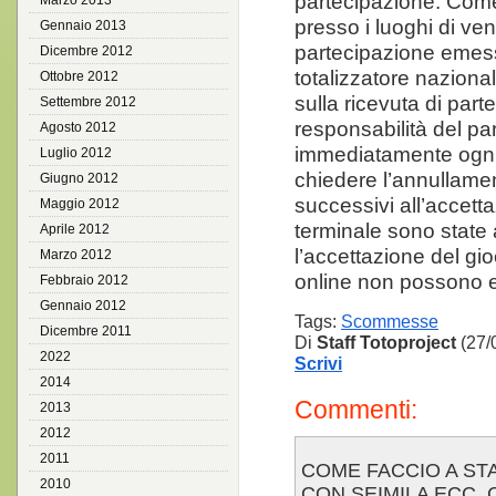
partecipazione. Come
Marzo 2013
presso i luoghi di ven
Gennaio 2013
partecipazione emessa
Dicembre 2012
totalizzatore nazionale
Ottobre 2012
sulla ricevuta di par
Settembre 2012
responsabilità del pa
Agosto 2012
immediatamente ogni di
Luglio 2012
chiedere l’annullamen
Giugno 2012
successivi all’accet
Maggio 2012
terminale sono state
Aprile 2012
l’accettazione del g
Marzo 2012
online non possono e
Febbraio 2012
Gennaio 2012
Tags:
Scommesse
Dicembre 2011
Di
Staff Totoproject
(27/
2022
Scrivi
2014
Commenti:
2013
2012
2011
COME FACCIO A ST
2010
CON SEIMILA ECC.