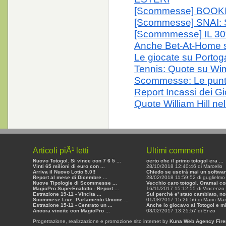
[Scommesse] BOOK
[Scommesse] SNAI:
[Scommmesse] IL 
Anche Bet-At-Home sb
Le giocate su Portog
Tennis: Quote su Wi
Scommesse: Le puntate
Report Incassi dei Gio
Quote William Hill n
Articoli piÃ¹ letti
Ultimi commenti
Nuovo Totogol. Si vince con 7 6 5 ...
certo che il primo totogol era ...
Vinti 65 milioni di euro con ...
28/10/2018 12:40:46 di Marcello
Arriva il Nuovo Lotto 5.0!!
Chiedo se uscirà mai un software
Report al mese di Dicembre ...
28/02/2018 11:59:52 di guglielmo 
Nuove Tipologie di Scommesse ...
Vecchio caro totogol. Oramai con
MagicPro SuperEnalotto - Report ...
16/11/2017 15:12:55 di Vincenzo
Estrazione 19-11 - Vincita ...
Sul perché e' stato cambiato, non
Scommese Live: Parlamento Unione ...
01/08/2017 15:26:56 di Mario Mar
Estrazione 15-11 - Centrato un ...
Anche io giocavo al Totogol e mi 
Ancora vincite con MagicPro ...
08/02/2017 13:25:57 di Enzo
Progettazione, realizzazione e promozione sito internet by
Kuna Web Agency Fire