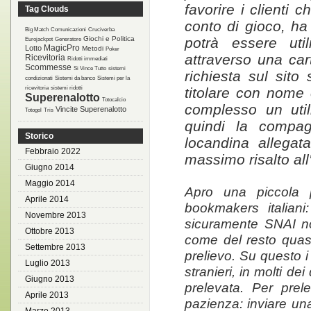
favorire i clienti
Tag Clouds
conto di gioco, ha
Big Match
Comunicazioni
Cruciverba
Giochi e Politica
potrà essere util
Eurojackpot
Generatore
MagicPro
Lotto
Metodi
Poker
attraverso una car
Ricevitoria
Ridotti immediati
Scommesse
Si Vince Tutto
sistemi
richiesta sul sito 
condizionati
Sistemi da banco
Sistemi per la
ricevitoria
sistemi ridotti
titolare con nome
Superenalotto
Totocalcio
complesso un util
Vincite Superenalotto
Totogol
Tris
quindi la compagn
Storico
locandina allegat
Febbraio 2022
massimo risalto all'
Giugno 2014
Maggio 2014
Apro una piccola p
Aprile 2014
bookmakers italian
Novembre 2013
sicuramente SNAI no
Ottobre 2013
come del resto quasi 
Settembre 2013
prelievo. Su questo 
Luglio 2013
stranieri, in molti d
Giugno 2013
prelevata. Per prel
Aprile 2013
pazienza: inviare una