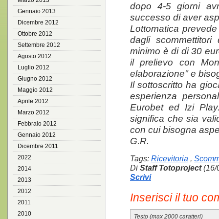
Marzo 2013
dopo 4-5 giorni av
Gennaio 2013
successo di aver aspet
Dicembre 2012
Lottomatica prevede 
Ottobre 2012
dagli scommettitori
Settembre 2012
minimo è di di 30 eu
Agosto 2012
il prelievo con Mon
Luglio 2012
elaborazione" e bisog
Giugno 2012
Il sottoscritto ha gio
Maggio 2012
esperienza personal
Aprile 2012
Eurobet ed Izi Pla
Marzo 2012
significa che sia val
Febbraio 2012
con cui bisogna aspet
Gennaio 2012
G.R.
Dicembre 2011
2022
Tags:
Ricevitoria
,
Scomm
Di
Staff Totoproject
(16/
2014
Scrivi
2013
2012
Inserisci il tuo c
2011
2010
Testo (max 2000 caratteri)