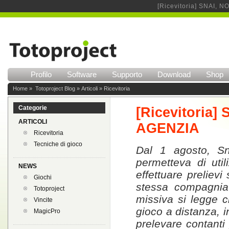
[Ricevitoria] SNAI,
Profilo
Software
Supporto
Download
Shop
Home
»
Totoproject Blog
»
Articoli
»
Ricevitoria
Categorie
[Ricevitoria
ARTICOLI
AGENZIA
Ricevitoria
Tecniche di gioco
Dal 1 agosto, Sn
permetteva di util
NEWS
effettuare prelievi
Giochi
stessa compagnia 
Totoproject
missiva si legge 
Vincite
gioco a distanza, in
MagicPro
prelevare contanti