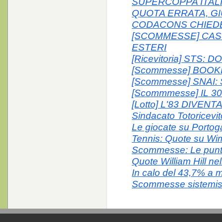
SUPERCOPPA ITALI
QUOTA ERRATA, GI
CODACONS CHIEDE
[SCOMMESSE] CASS
ESTERI
[Ricevitoria] STS: 
[Scommesse] BOOK
[Scommesse] SNAI:
[Scommmesse] IL 
[Lotto] L'83 DIVE
Sindacato Totoricevito
Le giocate su Portog
Tennis: Quote su Wi
Scommesse: Le puntate
Quote William Hill n
In calo del 43,7% a m
Scommesse sistemis