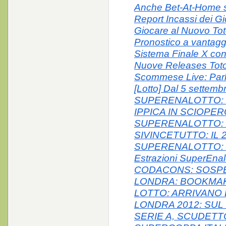
Anche Bet-At-Home sb
Report Incassi dei Gio
Giocare al Nuovo To
Pronostico a vantag
Sistema Finale X co
Nuove Releases Totop
Scommese Live: Parl
[Lotto] Dal 5 settemb
SUPERENALOTTO: 
IPPICA IN SCIOPER
SUPERENALOTTO:
SIVINCETUTTO: IL
SUPERENALOTTO: 5
Estrazioni SuperEnalo
CODACONS: SOSP
LONDRA: BOOKMA
LOTTO: ARRIVANO 
LONDRA 2012: SUL 
SERIE A, SCUDETTO