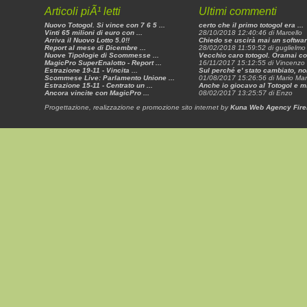
Articoli piÃ¹ letti
Ultimi commenti
Nuovo Totogol. Si vince con 7 6 5 ...
certo che il primo totogol era ...
Vinti 65 milioni di euro con ...
28/10/2018 12:40:46 di Marcello
Arriva il Nuovo Lotto 5.0!!
Chiedo se uscirà mai un software
Report al mese di Dicembre ...
28/02/2018 11:59:52 di guglielmo 
Nuove Tipologie di Scommesse ...
Vecchio caro totogol. Oramai con
MagicPro SuperEnalotto - Report ...
16/11/2017 15:12:55 di Vincenzo
Estrazione 19-11 - Vincita ...
Sul perché e' stato cambiato, non
Scommese Live: Parlamento Unione ...
01/08/2017 15:26:56 di Mario Mar
Estrazione 15-11 - Centrato un ...
Anche io giocavo al Totogol e mi 
Ancora vincite con MagicPro ...
08/02/2017 13:25:57 di Enzo
Progettazione, realizzazione e promozione sito internet by
Kuna Web Agency Fire