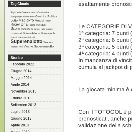
esattamente pronostic
Tag Clouds
Big Match
Comunicazioni
Cruciverba
Giochi e Politica
Eurojackpot
Generatore
MagicPro
Lotto
Metodi
Poker
Ricevitoria
Le CATEGORIE DI VI
Ridotti immediati
Scommesse
Si Vince Tutto
sistemi
1ª categoria: 7 punti
condizionati
Sistemi da banco
Sistemi per la
ricevitoria
sistemi ridotti
2ª categoria: 6 punti
Superenalotto
Totocalcio
3ª categoria: 5 punti
Vincite Superenalotto
Totogol
Tris
4ª categoria: 4 punti
Storico
In mancanza di vincite
Febbraio 2022
cumula al jackpot di
Giugno 2014
Maggio 2014
Aprile 2014
La giocata minima è d
Novembre 2013
Ottobre 2013
Settembre 2013
Con il TOTOGOL è poss
Luglio 2013
pronosticati, anche p
Giugno 2013
validazione della sch
Aprile 2013