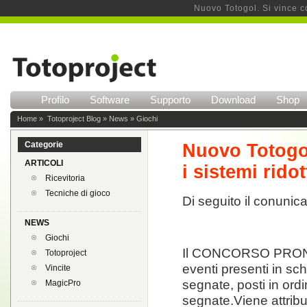
Nuovo Totogol. Si vince con
Profilo
Software
Supporto
Download
Shop
Home
»
Totoproject Blog
»
News
»
Giochi
Categorie
Nuovo Totogol.
ARTICOLI
i sistemi ridot
Ricevitoria
Tecniche di gioco
Di seguito il conunica
NEWS
Giochi
Il CONCORSO PRONOS
Totoproject
eventi presenti in sch
Vincite
segnate, posti in ordi
MagicPro
segnate.Viene attribui