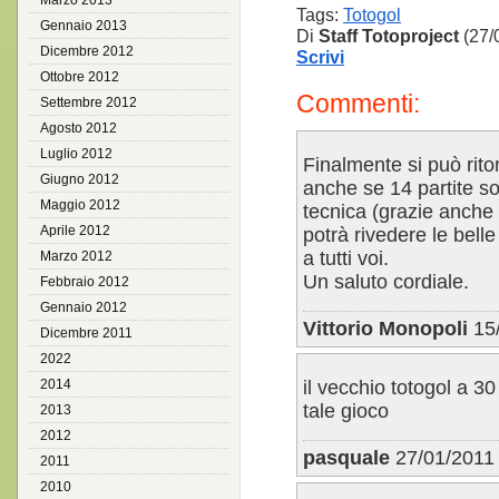
Marzo 2013
Tags:
Totogol
Gennaio 2013
Di
Staff Totoproject
(27/
Dicembre 2012
Scrivi
Ottobre 2012
Commenti:
Settembre 2012
Agosto 2012
Luglio 2012
Finalmente si può rit
Giugno 2012
anche se 14 partite s
Maggio 2012
tecnica (grazie anche 
Aprile 2012
potrà rivedere le bell
a tutti voi.
Marzo 2012
Un saluto cordiale.
Febbraio 2012
Gennaio 2012
Vittorio Monopoli
15/
Dicembre 2011
2022
2014
il vecchio totogol a 30
tale gioco
2013
2012
pasquale
27/01/2011 
2011
2010