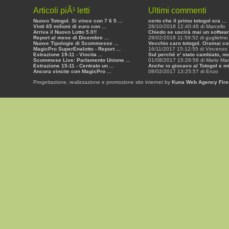
Articoli piÃ¹ letti
Ultimi commenti
Nuovo Totogol. Si vince con 7 6 5 ...
certo che il primo totogol era ...
Vinti 65 milioni di euro con ...
28/10/2018 12:40:46 di Marcello
Arriva il Nuovo Lotto 5.0!!
Chiedo se uscirà mai un software
Report al mese di Dicembre ...
28/02/2018 11:59:52 di guglielmo 
Nuove Tipologie di Scommesse ...
Vecchio caro totogol. Oramai con
MagicPro SuperEnalotto - Report ...
16/11/2017 15:12:55 di Vincenzo
Estrazione 19-11 - Vincita ...
Sul perché e' stato cambiato, non
Scommese Live: Parlamento Unione ...
01/08/2017 15:26:56 di Mario Mar
Estrazione 15-11 - Centrato un ...
Anche io giocavo al Totogol e mi 
Ancora vincite con MagicPro ...
08/02/2017 13:25:57 di Enzo
Progettazione, realizzazione e promozione sito internet by
Kuna Web Agency Fire