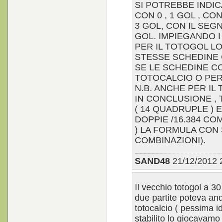
SI POTREBBE INDI
CON 0 , 1 GOL , C
3 GOL, CON IL SEG
GOL. IMPIEGANDO I 
PER IL TOTOGOL L
STESSE SCHEDINE 
SE LE SCHEDINE C
TOTOCALCIO O PER 
N.B. ANCHE PER IL
IN CONCLUSIONE , T
( 14 QUADRUPLE ) E
DOPPIE /16.384 COM
) LA FORMULA CON 3 
COMBINAZIONI).
SAND48
21/12/2012 
Il vecchio totogol a 3
due partite poteva and
totocalcio ( pessima id
stabilito lo giocavamo