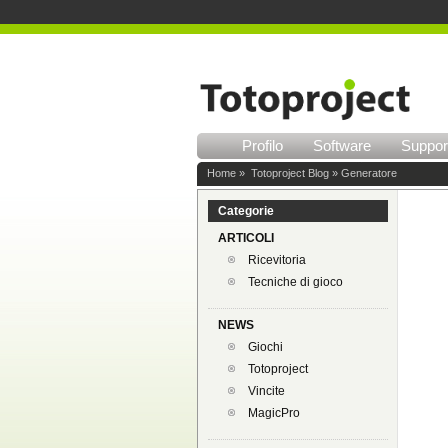
Profilo
Software
Suppor
Home
»
Totoproject Blog
» Generatore
Categorie
ARTICOLI
Ricevitoria
Tecniche di gioco
NEWS
Giochi
Totoproject
Vincite
MagicPro