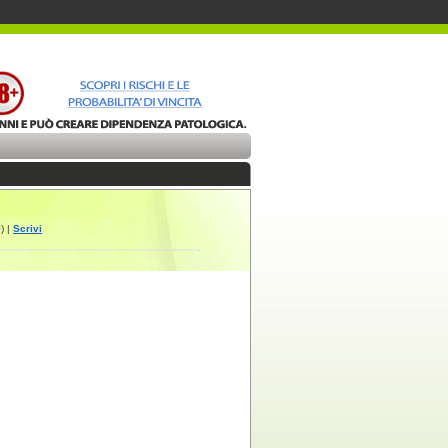
) |
Scrivi