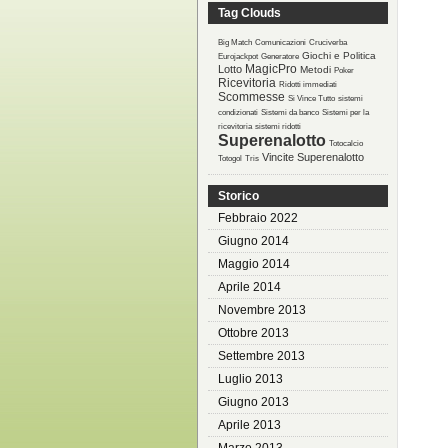
Tag Clouds
Big Match
Comunicazioni
Cruciverba
Giochi e Politica
Eurojackpot
Generatore
MagicPro
Lotto
Metodi
Poker
Ricevitoria
Ridotti immediati
Scommesse
Si Vince Tutto
sistemi
condizionati
Sistemi da banco
Sistemi per la
ricevitoria
sistemi ridotti
Superenalotto
Totocalcio
Vincite Superenalotto
Totogol
Tris
Storico
Febbraio 2022
Giugno 2014
Maggio 2014
Aprile 2014
Novembre 2013
Ottobre 2013
Settembre 2013
Luglio 2013
Giugno 2013
Aprile 2013