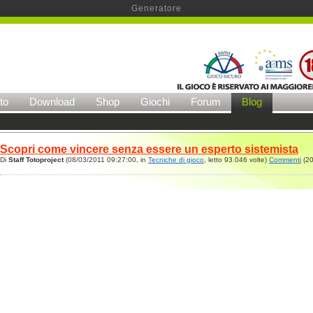
Generatore
to
Download
Shop
Giochi
Forum
Blog
Scopri come vincere senza essere un esperto sistemista
Di
Staff Totoproject
(08/03/2011 09:27:00, in
Tecniche di gioco
, letto 93.046 volte)
Commenti
(20